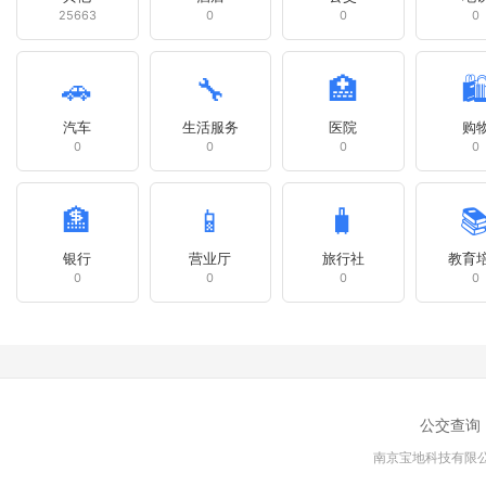
25663
0
0
0
🚗
🔧
🏥
🛍
汽车
生活服务
医院
购
0
0
0
0
🏦
📱
🧳

银行
营业厅
旅行社
教育
0
0
0
0
公交查询
南京宝地科技有限公