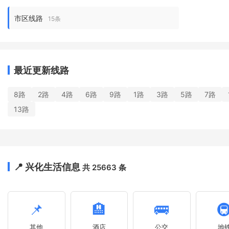
市区线路
15条
最近更新线路
8路
2路
4路
6路
9路
1路
3路
5路
7路
13路
📍 兴化生活信息
共 25663 条
📌
🏨
🚌

其他
酒店
公交
地